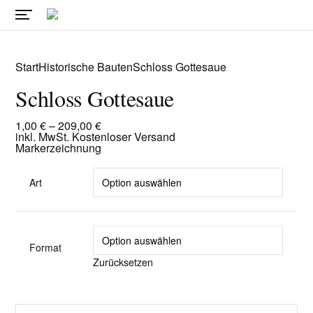
Start
Historische Bauten
Schloss Gottesaue
Schloss Gottesaue
1,00
€
–
209,00
€
inkl. MwSt.
Kostenloser Versand
Markerzeichnung
Art
Format
Zurücksetzen
S