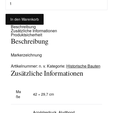
c
h
l
o
s
In den Warenkorb
s
G
Beschreibung
o
t
Zusätzliche Informationen
t
Produktsicherheit
e
Beschreibung
s
a
u
e
Markerzeichnung
M
e
n
g
Artikelnummer:
n. v.
Kategorie:
Historische Bauten
e
Zusätzliche Informationen
Ma
42 × 29,7 cm
ße
Acrylglasdruck, Aludibond,