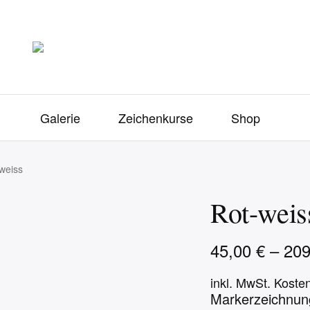
Galerie
Zeichenkurse
Shop
weiss
Rot-weis
45,00
€
–
20
inkl. MwSt.
Koste
Markerzeichnung,