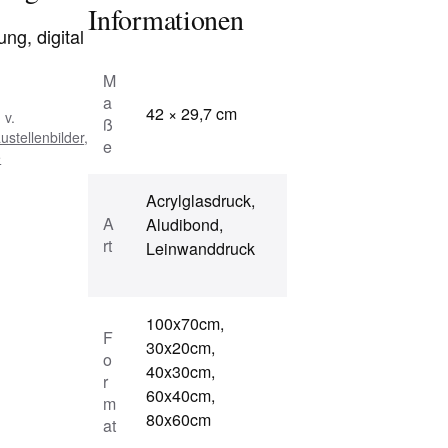
Informationen
ng, digital
M
a
42 × 29,7 cm
 v.
ß
ustellenbilder
,
e
e
Acrylglasdruck,
A
Aludibond,
rt
Leinwanddruck
100x70cm,
F
30x20cm,
o
40x30cm,
r
60x40cm,
m
80x60cm
at