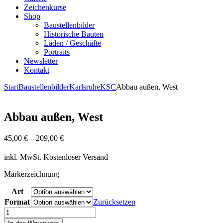
Zeichenkurse
Shop
Baustellenbilder
Historische Bauten
Läden / Geschäfte
Portraits
Newsletter
Kontakt
Start
Baustellenbilder
Karlsruhe
KSC
Abbau außen, West
Abbau außen, West
45,00
€
–
209,00
€
inkl. MwSt.
Kostenloser Versand
Markerzeichnung
Art
Format
Zurücksetzen
Abbau
außen,